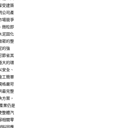
深受建築
明公司產
市場競爭
、微粒即
水泥固化
緻密的整
泥的強
可節省其
極大的環
以安全、
施工簡單
規格嚴苛
供最完整
決方案，
子產業仍是
使整體汽
得相關零
材料因應