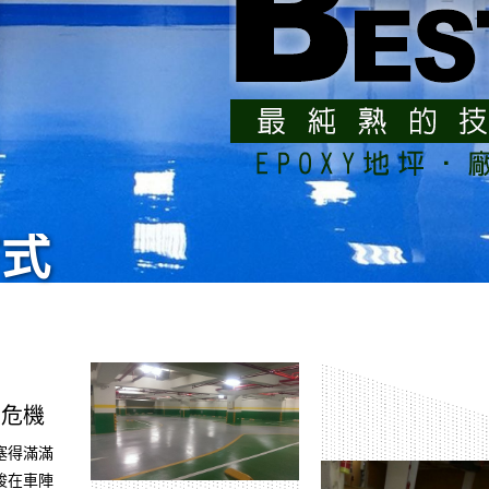
方式
的危機
塞得滿滿
梭在車陣