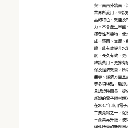
與平面內外牆面，
業界所愛用，來說
品的特色、效能及
力。不會產生甲醛
揮發性有機物，使
成一堅固、無塵、
體，能有效提升水
度，長久有效，更
維護費用。更擁有
保及經濟效益，所
無毒、經濟方面且
等多項特點，驗證
且認證時間長，提
新穎的電子膠材解
在2017年車用電
主要亮點之一，促
車產業再升級，使
組件所需的新應用