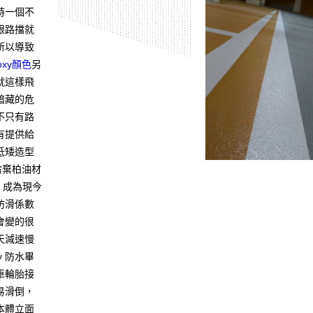
時一個不
跟路擋就
所以導致
oxy顏色
另
就這樣飛
暗藏的危
不只有路
還有提供給
低矮造型
捨棄柏油材
板，成為現今
防滑係數
會變的很
天減速慢
y 防水畢
車輪胎接
易滑倒，
本體立面