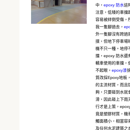
中，
epoxy 防水
這
注意，低矮的車擋
容易被絆倒受傷，
我一隻腳過去，
ep
外一隻腳沒有跨過
撲，但地下停車場
機不只一種。地停
擋，epoxy 防水
轎車使用的車擋，
不起眼，
epoxy漆
質改採Epoxy地
的主流材質，而且
夠，只要碰到水就
滑，因此碰上下雨
行才是上策，epox
竟是塑膠材質，機
觸面積小，相當容
及任何水泥建築之